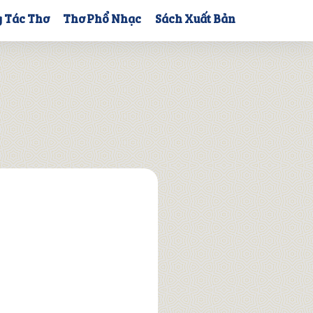
 Tác Thơ
Thơ Phổ Nhạc
Sách Xuất Bản