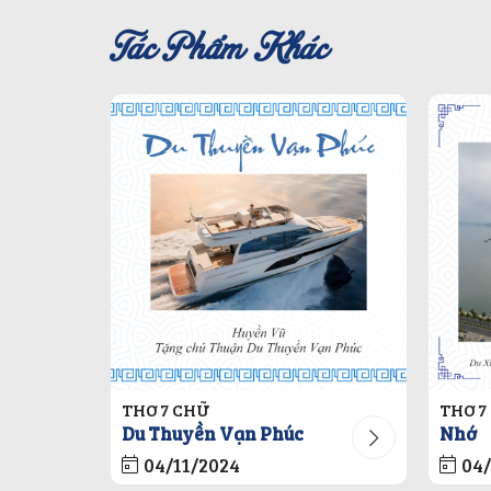
Tác Phẩm Khác
THƠ 7 CHỮ
THƠ 7
Du Thuyền Vạn Phúc
Nhớ
04/11/2024
04/