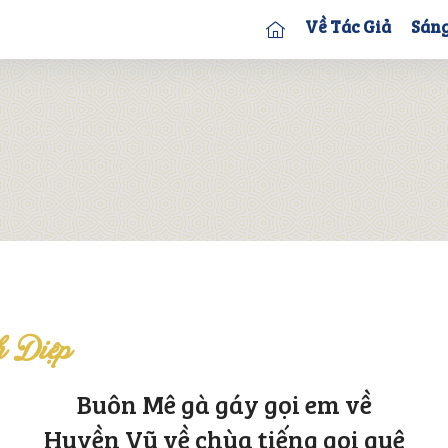
Về Tác Giả
Sáng
h Diệp
Buôn Mê gà gáy gọi em về
Huyền Vũ về chùa tiếng gọi quê